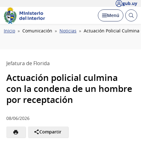
gub.uy
Ministerio
Abrir
Desplegar
Menú
del Interior
busc
Ruta
Inicio
Comunicación
Noticias
Actuación Policial Culmin
de
navegación
Jefatura de Florida
Actuación policial culmina
con la condena de un hombre
por receptación
08/06/2026
Compartir