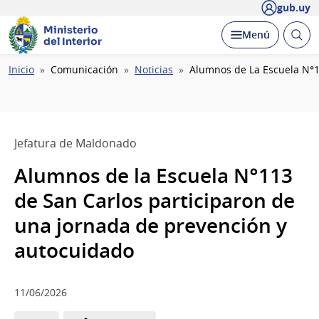
gub.uy
Ministerio
Abrir
Desplegar
Menú
del Interior
busc
Ruta
Inicio
Comunicación
Noticias
Alumnos de La Escuela N°1
de
navegación
Jefatura de Maldonado
Alumnos de la Escuela N°113
de San Carlos participaron de
una jornada de prevención y
autocuidado
11/06/2026