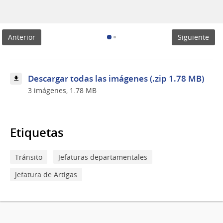
Motocicleta
tipo
pollerita
incautada
Anterior
Siguiente
por
la
policía
Descargar todas las imágenes (.zip 1.78 MB)
3 imágenes, 1.78 MB
Etiquetas
Tránsito
Jefaturas departamentales
Jefatura de Artigas