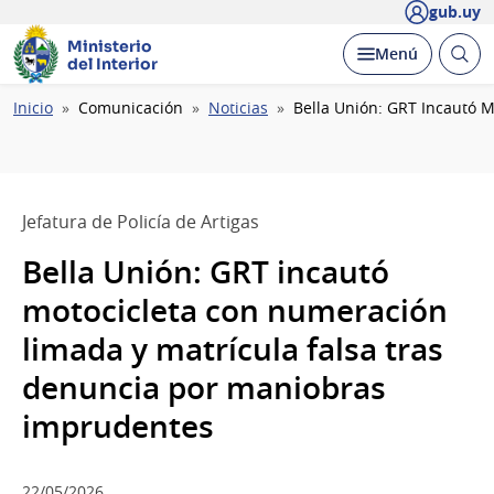
gub.uy
Ministerio
Abrir
Desplegar
Menú
del Interior
busc
Ruta
Inicio
Comunicación
Noticias
Bella Unión: GRT Incautó 
de
navegación
Jefatura de Policía de Artigas
Bella Unión: GRT incautó
motocicleta con numeración
limada y matrícula falsa tras
denuncia por maniobras
imprudentes
22/05/2026