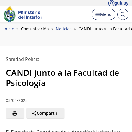
gub.uy
Ministerio
Abrir
Desplegar
Menú
del Interior
busc
Ruta
Inicio
Comunicación
Noticias
CANDI Junto A La Facultad 
de
navegación
Sanidad Policial
CANDI junto a la Facultad de
Psicología
03/04/2025
Compartir
El Espacio de Coordinación y Atención Nacional en