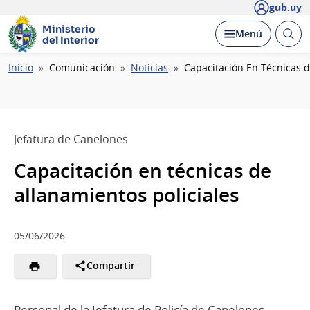
gub.uy
Ministerio
Abrir
Desplegar
Menú
del Interior
busc
Ruta
Inicio
Comunicación
Noticias
Capacitación En Técnicas d
de
navegación
Jefatura de Canelones
Capacitación en técnicas de
allanamientos policiales
05/06/2026
Compartir
Personal de la Jefatura de Policía de Canelones