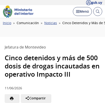
gub.uy
Ministerio
Abrir
Desplegar
Menú
del Interior
busc
Ruta
Inicio
Comunicación
Noticias
Cinco Detenidos y Más de 5
de
navegación
Jefatura de Montevideo
Cinco detenidos y más de 500
dosis de drogas incautadas en
operativo Impacto III
11/06/2026
Compartir