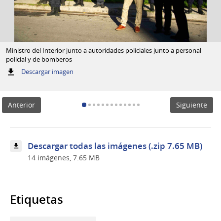
Ministro del Interior junto a autoridades policiales junto a personal
policial y de bomberos
:
Descargar imagen
Ministro
del
Interior
Anterior
Siguiente
junto
a
autoridades
policiales
junto
Descargar todas las imágenes (.zip 7.65 MB)
a
14 imágenes, 7.65 MB
personal
policial
y
de
bomberos
Etiquetas