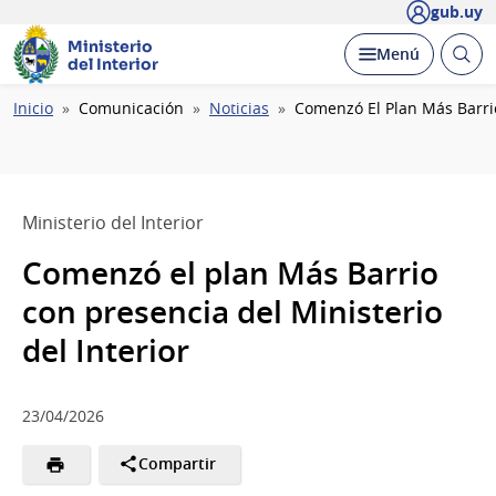
gub.uy
Ministerio
Abrir
Desplegar
Menú
del Interior
busc
Ruta
Inicio
Comunicación
Noticias
Comenzó El Plan Más Barrio
de
navegación
Ministerio del Interior
Comenzó el plan Más Barrio
con presencia del Ministerio
del Interior
23/04/2026
Compartir