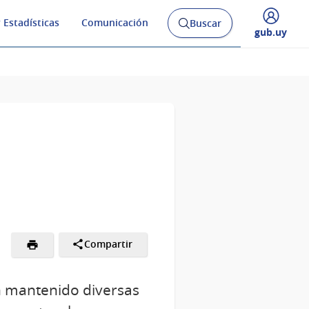
 Estadísticas
Comunicación
Buscar
Abrir
Desplegar
gub.uy
buscador
menú
y
de
Compartir
han mantenido diversas