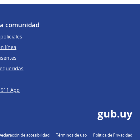
 la comunidad
policiales
n línea
usentes
requeridas
 911 App
gub.uy
Declaración de accesibilidad
Términos de uso
Política de Privacidad