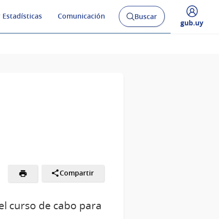
 Estadísticas
Comunicación
Buscar
Abrir
Desplegar
gub.uy
buscador
menú
y
de
Compartir
 el curso de cabo para