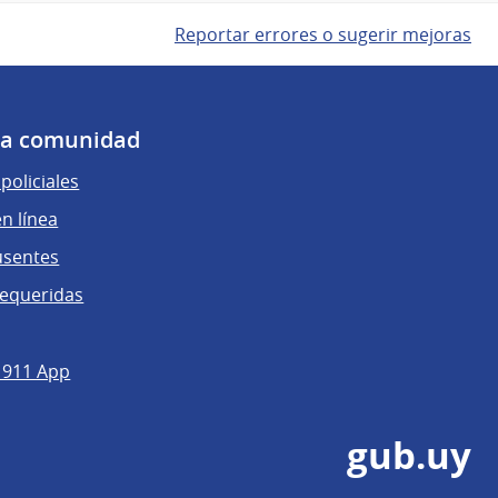
Reportar errores o sugerir mejoras
 la comunidad
policiales
n línea
usentes
requeridas
 911 App
gub.uy