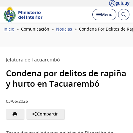
gub.uy
Ministerio
Abrir
Desplegar
Menú
del Interior
busc
Ruta
Inicio
Comunicación
Noticias
Condena Por Delitos de Ra
de
navegación
Jefatura de Tacuarembó
Condena por delitos de rapiña
y hurto en Tacuarembó
03/06/2026
Compartir
Tarea desarrollada por policías de Dirección de