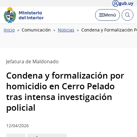
gub.uy
Ministerio
Abrir
Desplegar
Menú
del Interior
busc
Ruta
Inicio
Comunicación
Noticias
Condena y Formalización Po
de
navegación
Jefatura de Maldonado
Condena y formalización por
homicidio en Cerro Pelado
tras intensa investigación
policial
12/04/2026