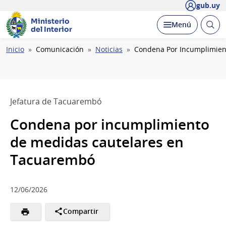
gub.uy
Ministerio
Abrir
Desplegar
Menú
del Interior
busc
Ruta
Inicio
Comunicación
Noticias
Condena Por Incumplimien
de
navegación
Jefatura de Tacuarembó
Condena por incumplimiento
de medidas cautelares en
Tacuarembó
12/06/2026
Compartir