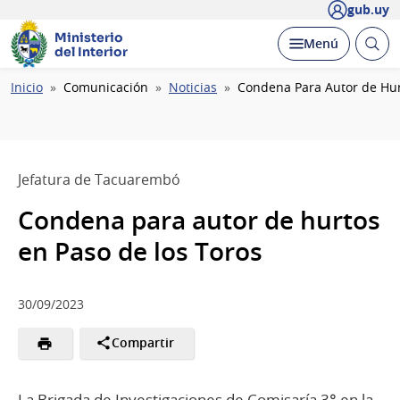
gub.uy
Ministerio
Abrir
Desplegar
Menú
del Interior
busc
Ruta
Inicio
Comunicación
Noticias
Condena Para Autor de Hur
de
navegación
Jefatura de Tacuarembó
Condena para autor de hurtos
en Paso de los Toros
30/09/2023
Compartir
La Brigada de Investigaciones de Comisaría 3° en la