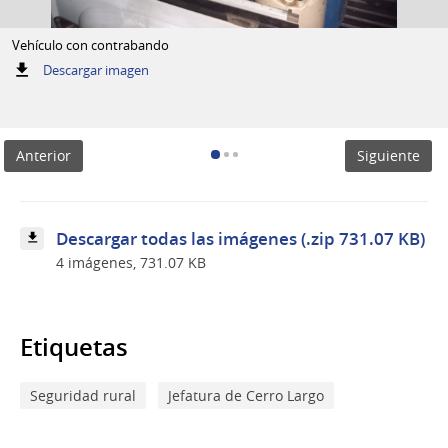
Vehículo con contrabando
:
Descargar imagen
Vehículo
con
contrabando
Anterior
Siguiente
Descargar todas las imágenes (.zip 731.07 KB)
4 imágenes, 731.07 KB
Etiquetas
Seguridad rural
Jefatura de Cerro Largo