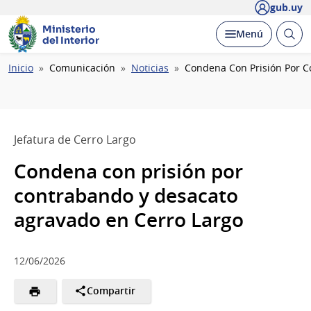
gub.uy
Ministerio
Abrir
Desplegar
Menú
del Interior
busc
Ruta
Inicio
Comunicación
Noticias
Condena Con Prisión Por C
de
navegación
Jefatura de Cerro Largo
Condena con prisión por
contrabando y desacato
agravado en Cerro Largo
12/06/2026
Compartir