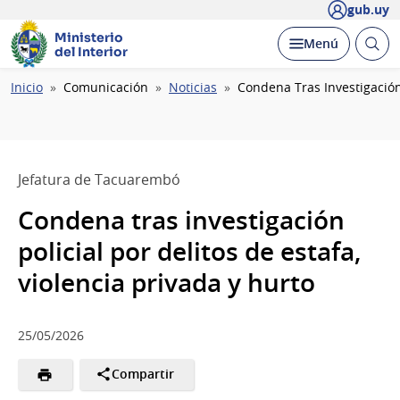
gub.uy
Ministerio
Abrir
Desplegar
Menú
del Interior
busc
Ruta
Inicio
Comunicación
Noticias
Condena Tras Investigación 
de
navegación
Jefatura de Tacuarembó
Condena tras investigación
policial por delitos de estafa,
violencia privada y hurto
25/05/2026
Compartir