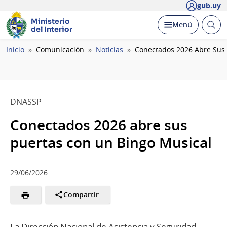
gub.uy
Ministerio
Abrir
Desplegar
Menú
del Interior
busc
Ruta
Inicio
Comunicación
Noticias
Conectados 2026 Abre Sus 
de
navegación
DNASSP
Conectados 2026 abre sus
puertas con un Bingo Musical
29/06/2026
Compartir
La Dirección Nacional de Asistencia y Seguridad