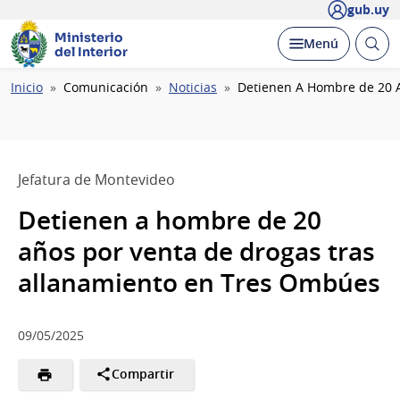
gub.uy
Ministerio
Abrir
Desplegar
Menú
del Interior
busc
Ruta
Inicio
Comunicación
Noticias
Detienen A Hombre de 20 
de
navegación
Jefatura de Montevideo
Detienen a hombre de 20
años por venta de drogas tras
allanamiento en Tres Ombúes
09/05/2025
Compartir