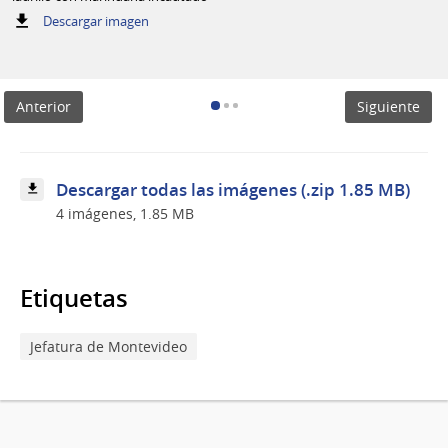
:
Descargar imagen
ladrillo
con
marihuana
incautado
Anterior
Siguiente
Descargar todas las imágenes (.zip 1.85 MB)
4 imágenes, 1.85 MB
Etiquetas
Jefatura de Montevideo