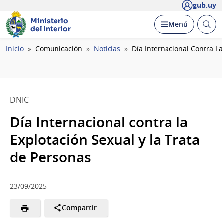
gub.uy
Ministerio
Abrir
Desplegar
Menú
del Interior
busc
Ruta
Inicio
Comunicación
Noticias
Día Internacional Contra L
de
navegación
DNIC
Día Internacional contra la
Explotación Sexual y la Trata
de Personas
23/09/2025
Compartir