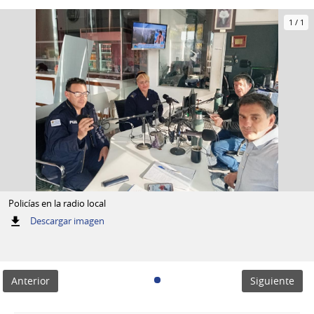
1
/
1
Policías en la radio local
:
Descargar imagen
Policías
en
la
radio
Anterior
Siguiente
local