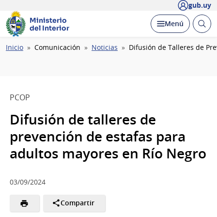
gub.uy
Ministerio
Abrir
Desplegar
Menú
del Interior
busc
Ruta
Inicio
Comunicación
Noticias
Difusión de Talleres de Pr
de
navegación
PCOP
Difusión de talleres de
prevención de estafas para
adultos mayores en Río Negro
03/09/2024
Compartir