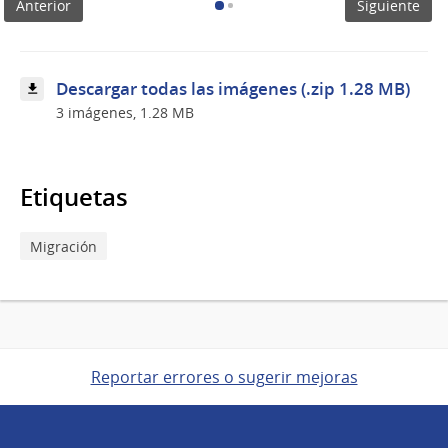
Anterior
Siguiente
Migración
junto
a
personal
Descargar todas las imágenes (.zip 1.28 MB)
3 imágenes, 1.28 MB
Etiquetas
Migración
Reportar errores o sugerir mejoras