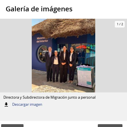
Galería de imágenes
1
/
2
Directora y Subdirectora de Migración junto a personal
:
Descargar imagen
Directora
y
Subdirectora
de