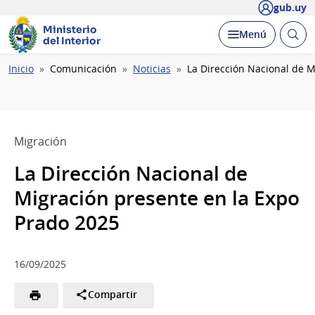
gub.uy
Ministerio
Abrir
Desplegar
Menú
del Interior
busc
Ruta
Inicio
Comunicación
Noticias
La Dirección Nacional de M
de
navegación
Migración
La Dirección Nacional de
Migración presente en la Expo
Prado 2025
16/09/2025
Compartir