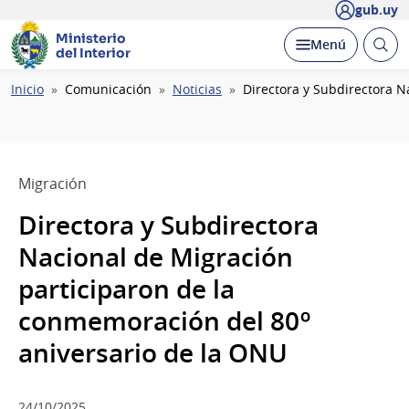
gub.uy
Ministerio
Abrir
Desplegar
Menú
del Interior
busc
Ruta
Inicio
Comunicación
Noticias
Directora y Subdirectora 
de
navegación
Migración
Directora y Subdirectora
Nacional de Migración
participaron de la
conmemoración del 80º
aniversario de la ONU
24/10/2025