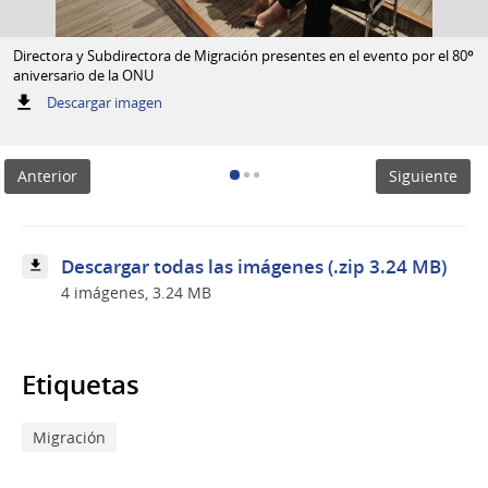
Directora y Subdirectora de Migración presentes en el evento por el 80º
aniversario de la ONU
:
Descargar imagen
Directora
y
Subdirectora
Anterior
Siguiente
de
Migración
presentes
en
el
Descargar todas las imágenes (.zip 3.24 MB)
evento
4 imágenes, 3.24 MB
por
el
80º
aniversario
de
Etiquetas
la
ONU
Migración