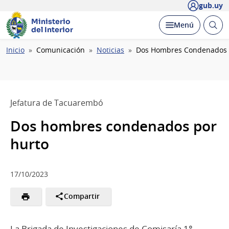
gub.uy
Ministerio
Abrir
Desplegar
Menú
del Interior
busc
Ruta
Inicio
Comunicación
Noticias
Dos Hombres Condenados 
de
navegación
Jefatura de Tacuarembó
Dos hombres condenados por
hurto
17/10/2023
Compartir
La Brigada de Investigaciones de Comisaría 1°