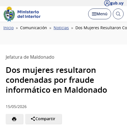
gub.uy
Ministerio
Abrir
Desplegar
Menú
del Interior
busc
Ruta
Inicio
Comunicación
Noticias
Dos Mujeres Resultaron C
de
navegación
Jefatura de Maldonado
Dos mujeres resultaron
condenadas por fraude
informático en Maldonado
15/05/2026
Compartir