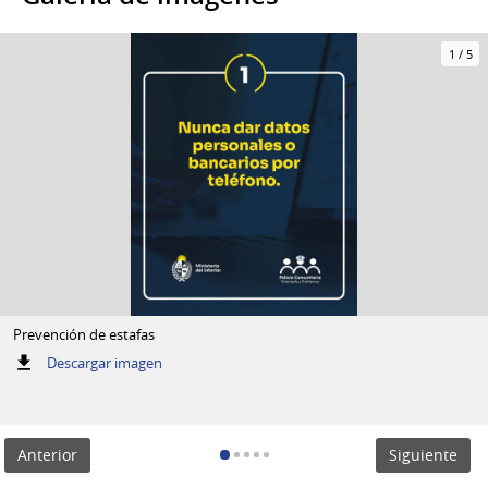
1
/
5
Prevención de estafas
:
Descargar imagen
Prevención
de
estafas
Anterior
Siguiente