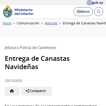
gub.uy
Ministerio
Abrir
Desplegar
Menú
del Interior
busc
Ruta
Inicio
Comunicación
Noticias
Entrega de Canastas Navi
de
navegación
Jefatura Policía de Canelones
Entrega de Canastas
Navideñas
23/12/2025
Compartir
En una instancia de reconocimiento y compromiso