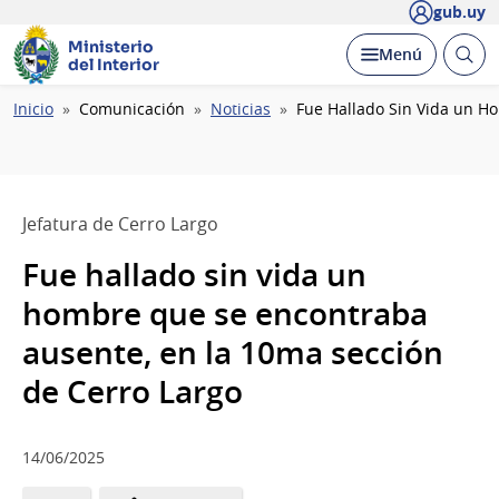
gub.uy
Ministerio
Abrir
Desplegar
Menú
del Interior
busc
Ruta
Inicio
Comunicación
Noticias
Fue Hallado Sin Vida un H
de
navegación
Jefatura de Cerro Largo
Fue hallado sin vida un
hombre que se encontraba
ausente, en la 10ma sección
de Cerro Largo
14/06/2025