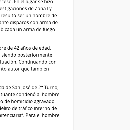
eso. En el lugar se hizo
vestigaciones de Zona I y
a, resultó ser un hombre de
iante disparos con arma de
ue ubicada un arma de fuego
bre de 42 años de edad,
a, siendo posteriormente
situación. Continuando con
unto autor que también
ada de San José de 2° Turno,
 actuante condenó al hombre
ito de homicidio agravado
elito de tráfico interno de
itenciaria”. Para el hombre