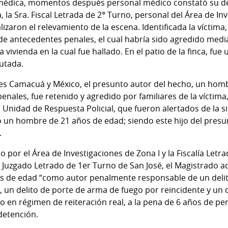
médica, momentos después personal médico constató su dec
ía, la Sra. Fiscal Letrada de 2° Turno, personal del Área de In
alizaron el relevamiento de la escena. Identificada la víctim
de antecedentes penales, el cual habría sido agredido med
a vivienda en la cual fue hallado. En el patio de la finca, f
autada.
alles Camacuá y México, el presunto autor del hecho, un hom
nales, fue retenido y agredido por familiares de la víctim
a Unidad de Respuesta Policial, que fueron alertados de la 
o un hombre de 21 años de edad; siendo este hijo del pres
.
o por el Área de Investigaciones de Zona I y la Fiscalía Letr
l Juzgado Letrado de 1er Turno de San José, el Magistrado
años de edad “como autor penalmente responsable de un del
 un delito de porte de arma de fuego por reincidente y un d
 en régimen de reiteración real, a la pena de 6 años de pen
detención.