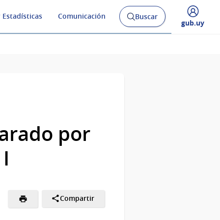
 Estadísticas
Comunicación
Buscar
Abrir
Desplegar
gub.uy
buscador
menú
y
de
larado por
 I
Compartir