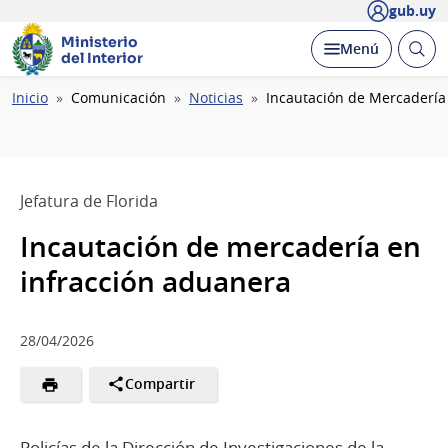
gub.uy
Ministerio
Abrir
Desplegar
Menú
del Interior
busc
Ruta
Inicio
Comunicación
Noticias
Incautación de Mercadería
de
navegación
Jefatura de Florida
Incautación de mercadería en
infracción aduanera
28/04/2026
Compartir
Policías de la Dirección de Investigaciones de la