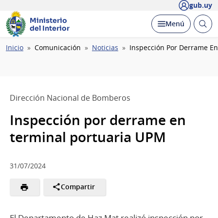
gub.uy
Ministerio
Abrir
Desplegar
Menú
del Interior
busc
Ruta
Inicio
Comunicación
Noticias
Inspección Por Derrame En
de
navegación
Dirección Nacional de Bomberos
Inspección por derrame en
terminal portuaria UPM
31/07/2024
Compartir
El Departamento de Haz Mat realizó inspección por