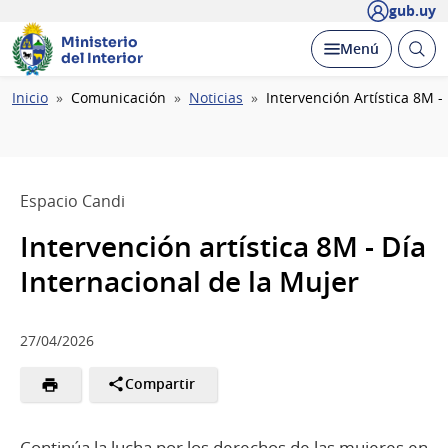
gub.uy
Ministerio
Abrir
Desplegar
Menú
del Interior
busc
Ruta
Inicio
Comunicación
Noticias
Intervención Artística 8M -
de
navegación
Espacio Candi
Intervención artística 8M - Día
Internacional de la Mujer
27/04/2026
Compartir
Continúa la lucha por los derechos de las mujeres en