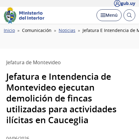
gub.uy
Ministerio
Abrir
Desplegar
Menú
del Interior
busc
Ruta
Inicio
Comunicación
Noticias
Jefatura E Intendencia de 
de
navegación
Jefatura de Montevideo
Jefatura e Intendencia de
Montevideo ejecutan
demolición de fincas
utilizadas para actividades
ilícitas en Cauceglia
04/06/2026