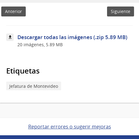
demolición
de
Anterior
Siguiente
fincas
Descargar todas las imágenes (.zip 5.89 MB)
20 imágenes, 5.89 MB
Etiquetas
Jefatura de Montevideo
Reportar errores o sugerir mejoras