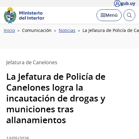
gub.uy
Ministerio
Abrir
Desplegar
Menú
del Interior
busc
Ruta
Inicio
Comunicación
Noticias
La Jefatura de Policía de 
de
navegación
Jefatura de Canelones
La Jefatura de Policía de
Canelones logra la
incautación de drogas y
municiones tras
allanamientos
14/05/2026