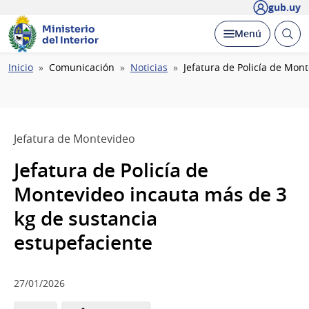
gub.uy
Ministerio
Abrir
Desplegar
Menú
del Interior
busc
Ruta
Inicio
Comunicación
Noticias
Jefatura de Policía de Mon
de
navegación
Jefatura de Montevideo
Jefatura de Policía de
Montevideo incauta más de 3
kg de sustancia
estupefaciente
27/01/2026