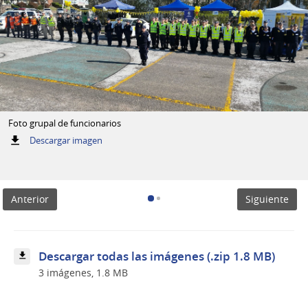
Foto grupal de funcionarios
:
Descargar imagen
Foto
grupal
de
funcionarios
Anterior
Siguiente
Descargar todas las imágenes (.zip 1.8 MB)
3 imágenes, 1.8 MB