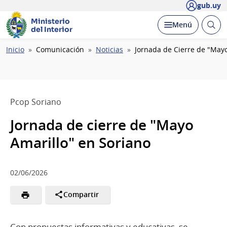
gub.uy
Ministerio
Abrir
Desplegar
Menú
del Interior
busc
Ruta
Inicio
Comunicación
Noticias
Jornada de Cierre de "Mayo
de
navegación
Pcop Soriano
Jornada de cierre de "Mayo
Amarillo" en Soriano
02/06/2026
Compartir
Con propuestas informativas y educativas, se