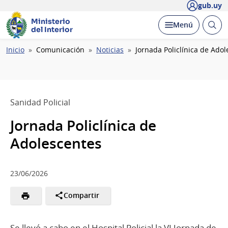
gub.uy
Ministerio
Abrir
Desplegar
Menú
del Interior
busc
Ruta
Inicio
Comunicación
Noticias
Jornada Policlínica de Ado
de
navegación
Sanidad Policial
Jornada Policlínica de
Adolescentes
23/06/2026
Compartir
Se llevó a cabo en el Hospital Policial la VI Jornada de