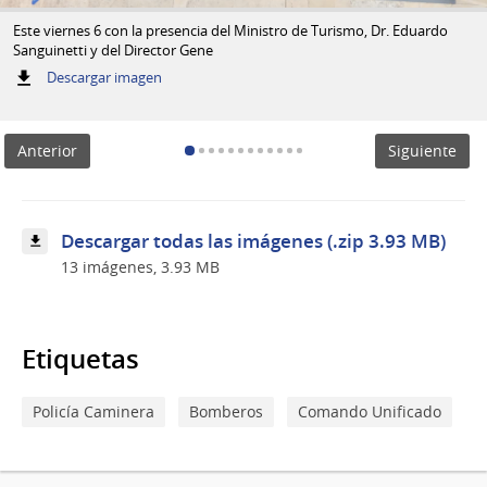
Este viernes 6 con la presencia del Ministro de Turismo, Dr. Eduardo
Sanguinetti y del Director Gene
:
Descargar imagen
Este
viernes
6
Anterior
Siguiente
con
la
presencia
del
Ministro
Descargar todas las imágenes (.zip 3.93 MB)
de
13 imágenes, 3.93 MB
Turismo,
Dr.
Eduardo
Sanguinetti
y
Etiquetas
del
Director
Gene
Policía Caminera
Bomberos
Comando Unificado