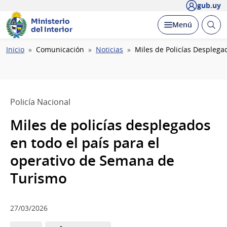
gub.uy
Ministerio
Abrir
Desplegar
Menú
del Interior
busc
Ruta
Inicio
Comunicación
Noticias
Miles de Policías Desplega
de
navegación
Policía Nacional
Miles de policías desplegados
en todo el país para el
operativo de Semana de
Turismo
27/03/2026