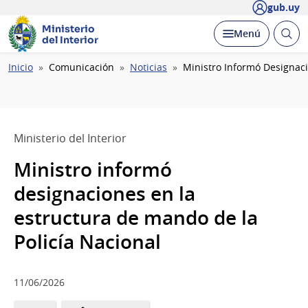
gub.uy
Ministerio
Abrir
Desplegar
Menú
del Interior
busc
Ruta
Inicio
Comunicación
Noticias
Ministro Informó Designaci
de
navegación
Ministerio del Interior
Ministro informó
designaciones en la
estructura de mando de la
Policía Nacional
11/06/2026