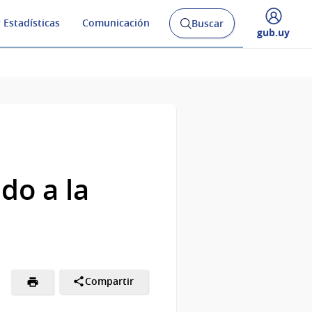
 Estadísticas
Comunicación
Buscar
Abrir
Desplegar
gub.uy
buscador
menú
y
de
do a la
Compartir