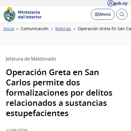
gub.uy
Ministerio
Abrir
Desplegar
Menú
del Interior
busc
Ruta
Inicio
Comunicación
Noticias
Operación Greta En San Car
de
navegación
Jefatura de Maldonado
Operación Greta en San
Carlos permite dos
formalizaciones por delitos
relacionados a sustancias
estupefacientes
12/06/2026