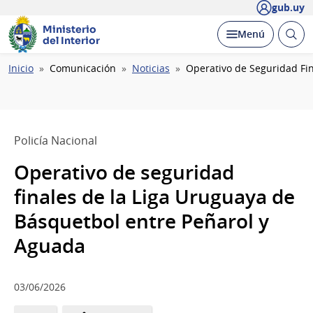
gub.uy
Ministerio
Abrir
Desplegar
Menú
del Interior
busc
Ruta
Inicio
Comunicación
Noticias
Operativo de Seguridad Fi
de
navegación
Policía Nacional
Operativo de seguridad
finales de la Liga Uruguaya de
Básquetbol entre Peñarol y
Aguada
03/06/2026