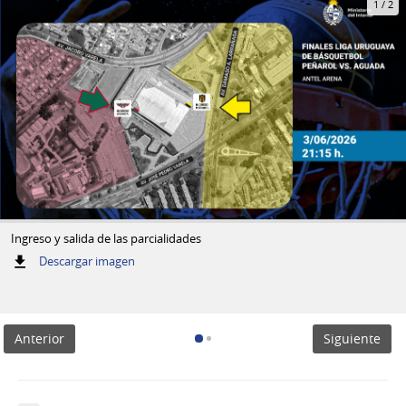
1
/
2
Ingreso y salida de las parcialidades
:
Descargar imagen
Ingreso
y
salida
de
Anterior
Siguiente
las
parcialidades