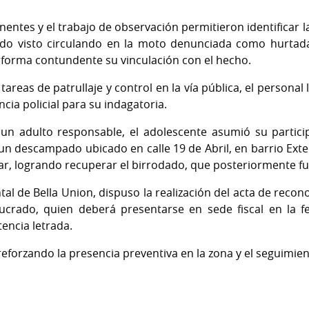
 y el trabajo de observación permitieron identificar la 
ido visto circulando en la moto denunciada como hurtada
e forma contundente su vinculación con el hecho.
 de patrullaje y control en la vía pública, el personal l
cia policial para su indagatoria.
to responsable, el adolescente asumió su participa
n descampado ubicado en calle 19 de Abril, en barrio Exte
ugar, logrando recuperar el birrodado, que posteriormente fu
al de Bella Union, dispuso la realización del acta de reco
ucrado, quien deberá presentarse en sede fiscal en la f
tencia letrada.
, reforzando la presencia preventiva en la zona y el seguimie