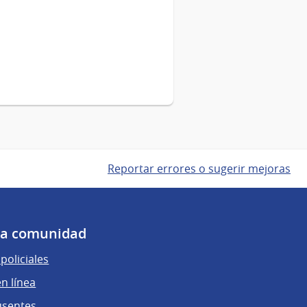
Reportar errores o sugerir mejoras
 la comunidad
policiales
n línea
usentes