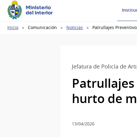
Ministerio
Institu
del Interior
Ruta
Inicio
Comunicación
Noticias
Patrullajes Preventiv
de
navegación
Jefatura de Policía de Art
Patrullaje
hurto de m
13/04/2026