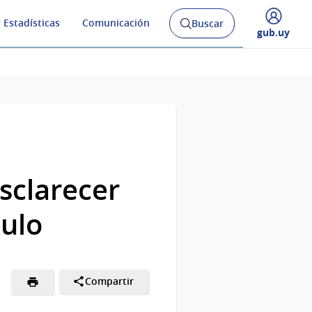
 Estadísticas
Comunicación
Buscar
Abrir
Desplegar
gub.uy
buscador
menú
y
de
sclarecer
culo
Compartir