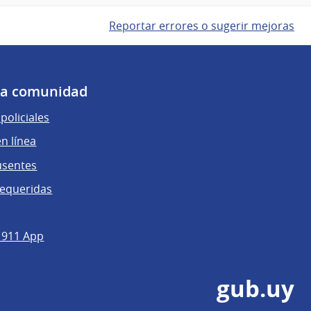
Reportar errores o sugerir mejoras
 la comunidad
policiales
n línea
usentes
requeridas
 911 App
gub.uy