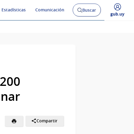
 Estadísticas
Comunicación
Buscar
Abrir
Desplegar
gub.uy
buscador
menú
y
de
1200
inar
Compartir