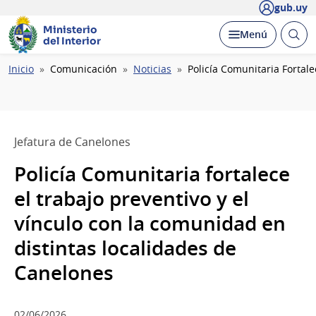
gub.uy
Ministerio
Abrir
Desplegar
Menú
del Interior
busc
Ruta
Inicio
Comunicación
Noticias
Policía Comunitaria Fortal
de
navegación
Jefatura de Canelones
Policía Comunitaria fortalece
el trabajo preventivo y el
vínculo con la comunidad en
distintas localidades de
Canelones
02/06/2026