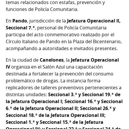
temas relacionados con estafas, prevención y
funciones de Policía Comunitaria.
En
Pando
, jurisdicción de la
Jefatura Operacional II,
Seccional 7.ª
, personal de Policía Comunitaria
participa del acto conmemorativo realizado por el
Círculo Italiano de Pando en la Plaza del Bicentenario,
acompañando a autoridades e invitados presentes.
En la ciudad de
Canelones
, la
Jefatura Operacional
IV
organiza en el Salón Azul una capacitación
destinada a fortalecer la prevención del consumo
problemático de drogas. La instancia forma
replicadores de talleres preventivos pertenecientes a
distintas unidades:
Seccional 3.ª y Seccional 19.ª de
la Jefatura Operacional I; Seccional 16.ª y Seccional
6.ª de la Jefatura Operacional II; Seccional 26.ª y
Seccional 18.ª de la Jefatura Operacional III;
Seccional 1.ª y Seccional 15.ª de la Jefatura
Operacional IV; y Seccional 22.ª y Seccional 24.ª de