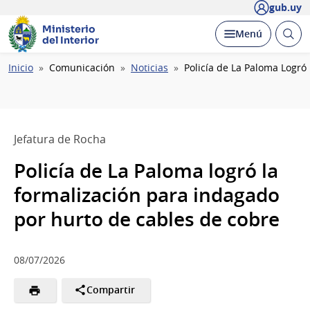
gub.uy
Ministerio
Abrir
Desplegar
Menú
del Interior
busc
Ruta
Inicio
Comunicación
Noticias
Policía de La Paloma Logró
de
navegación
Jefatura de Rocha
Policía de La Paloma logró la
formalización para indagado
por hurto de cables de cobre
08/07/2026
Compartir