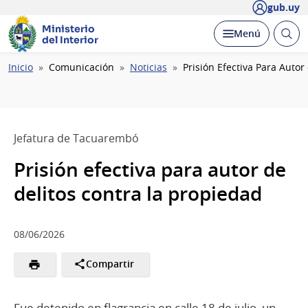
gub.uy
Ministerio
Abrir
Desplegar
Menú
del Interior
busc
Ruta
Inicio
Comunicación
Noticias
Prisión Efectiva Para Autor
de
navegación
Jefatura de Tacuarembó
Prisión efectiva para autor de
delitos contra la propiedad
08/06/2026
Compartir
Fue detenido en flagrancia en calle 18 de julio, un