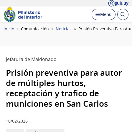
gub.uy
Ministerio
Abrir
Desplegar
Menú
del Interior
busc
Ruta
Inicio
Comunicación
Noticias
Prisión Preventiva Para Au
de
navegación
Jefatura de Maldonado
Prisión preventiva para autor
de múltiples hurtos,
receptación y trafico de
municiones en San Carlos
10/02/2026