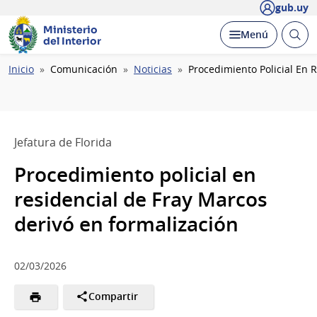
gub.uy
Ministerio
Abrir
Desplegar
Menú
del Interior
busc
Ruta
Inicio
Comunicación
Noticias
Procedimiento Policial En 
de
navegación
Jefatura de Florida
Procedimiento policial en
residencial de Fray Marcos
derivó en formalización
02/03/2026
Compartir