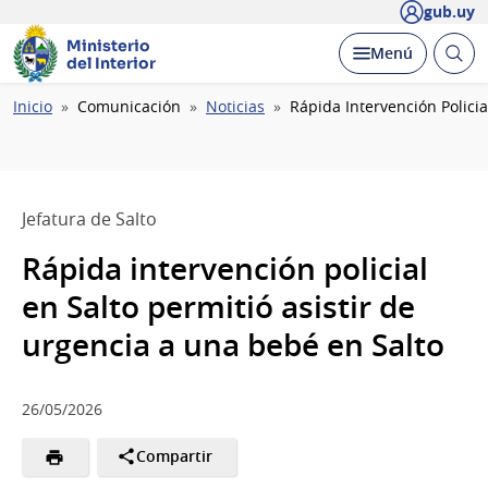
gub.uy
Ministerio
Abrir
Desplegar
Menú
del Interior
busc
Ruta
Inicio
Comunicación
Noticias
Rápida Intervención Policia
de
navegación
Jefatura de Salto
Rápida intervención policial
en Salto permitió asistir de
urgencia a una bebé en Salto
26/05/2026
Compartir