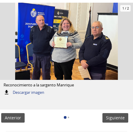
1
/
2
Reconocimiento a la sargento Manrique
:
Descargar imagen
Reconocimiento
a
la
sargento
Anterior
Siguiente
Manrique