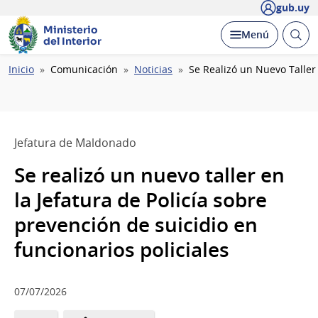
gub.uy
Ministerio
Abrir
Desplegar
Menú
del Interior
busc
Ruta
Inicio
Comunicación
Noticias
Se Realizó un Nuevo Taller 
de
navegación
Jefatura de Maldonado
Se realizó un nuevo taller en
la Jefatura de Policía sobre
prevención de suicidio en
funcionarios policiales
07/07/2026