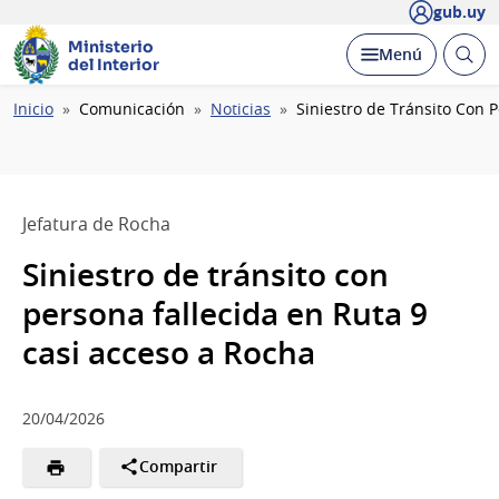
gub.uy
Ministerio
Abrir
Desplegar
Menú
del Interior
busc
Ruta
Inicio
Comunicación
Noticias
Siniestro de Tránsito Con 
de
navegación
Jefatura de Rocha
Siniestro de tránsito con
persona fallecida en Ruta 9
casi acceso a Rocha
20/04/2026
Compartir