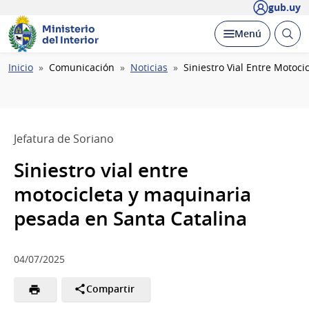
gub.uy
Ministerio
Abrir
Desplegar
Menú
del Interior
busc
Ruta
Inicio
Comunicación
Noticias
Siniestro Vial Entre Motoc
de
navegación
Jefatura de Soriano
Siniestro vial entre
motocicleta y maquinaria
pesada en Santa Catalina
04/07/2025
Compartir